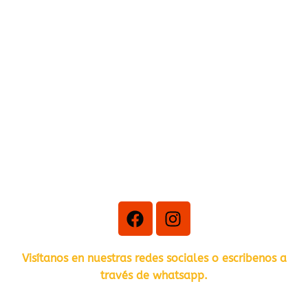
F
I
a
n
c
s
e
t
Visítanos en nuestras redes sociales o escribenos a
b
a
través de whatsapp.
o
g